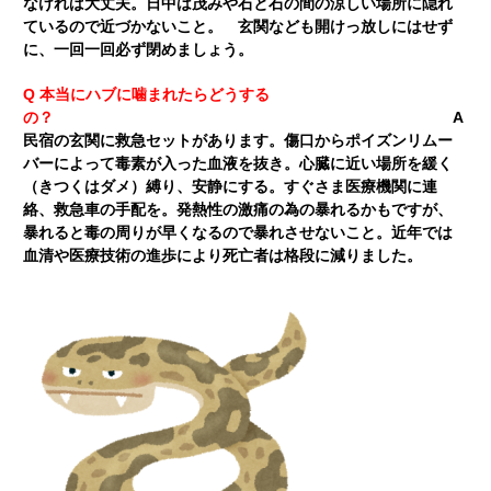
なければ大丈夫。日中は茂みや石と石の間の涼しい場所に隠れ
ているので近づかないこと。 玄関なども開けっ放しにはせず
に、一回一回必ず閉めましょう。
Q 本当にハブに噛まれたらどうする
の？
A
民宿の玄関に救急セットがあります。傷口からポイズンリムー
バーによって毒素が入った血液を抜き。心臓に近い場所を緩く
（きつくはダメ）縛り、安静にする。すぐさま医療機関に連
絡、救急車の手配を。発熱性の激痛の為の暴れるかもですが、
暴れると毒の周りが早くなるので暴れさせないこと。近年では
血清や医療技術の進歩により死亡者は格段に減りました。