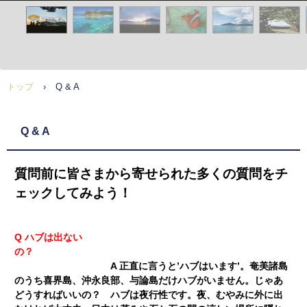
トップ
›
Q & A
Q & A
質問前に皆さまから寄せられた多くの質問をチ
ェックしてみよう！
Q ハブは出ない
の？
A 正直に言うと’ハブはいます’。奄美諸島
のうち喜界島、沖永良部、与論島だけハブがいません。じゃあ
どうすればいいの？ ハブは夜行性です。夜、むやみに外に出